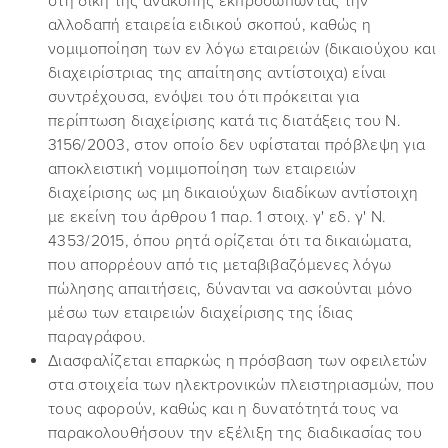
στη δίκη της ανακοπής εκπροσωπώντας την
αλλοδαπή εταιρεία ειδικού σκοπού, καθώς η
νομιμοποίηση των εν λόγω εταιρειών (δικαιούχου και
διαχειρίστριας της απαίτησης αντίστοιχα) είναι
συντρέχουσα, ενόψει του ότι πρόκειται για
περίπτωση διαχείρισης κατά τις διατάξεις του Ν.
3156/2003, στον οποίο δεν υφίσταται πρόβλεψη για
αποκλειστική νομιμοποίηση των εταιρειών
διαχείρισης ως μη δικαιούχων διαδίκων αντίστοιχη
με εκείνη του άρθρου 1 παρ. 1 στοιχ. γ' εδ. γ' Ν.
4353/2015, όπου ρητά ορίζεται ότι τα δικαιώματα,
που απορρέουν από τις μεταβιβαζόμενες λόγω
πώλησης απαιτήσεις, δύνανται να ασκούνται μόνο
μέσω των εταιρειών διαχείρισης της ίδιας
παραγράφου.
Διασφαλίζεται επαρκώς η πρόσβαση των οφειλετών
στα στοιχεία των ηλεκτρονικών πλειστηριασμών, που
τους αφορούν, καθώς και η δυνατότητά τους να
παρακολουθήσουν την εξέλιξη της διαδικασίας του