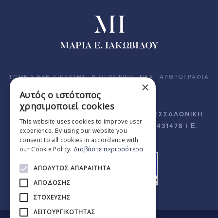
ΤΟΜΕΙΣ ΕΞΕΙΔΙΚΕΥΣΗΣ
ΒΙΟΓΡΑΦΙΚΟ
ΝΕΑ
ΑΡΘΡΟΓΡΑΦΙΑ
×
ΕΠΙΚΟΙΝΩΝΙΑ
Αυτός ο ιστότοπος
χρησιμοποιεί cookies
ΒΙΚΤΩΡΟΣ ΟΥΓΚΩ 14 | Τ.Κ. 54625 - ΘΕΣΣΑΛΟΝΙΚΗ
This website uses cookies to improve user
| T. + 30 2310 267268 | K. + 30 6942431478 | E.
experience. By using our website you
info@iakovidoulaw.gr
consent to all cookies in accordance with
our Cookie Policy.
Διαβάστε περισσότερα
ΑΠΟΛΎΤΩΣ ΑΠΑΡΑΊΤΗΤΑ
ΑΠΌΔΟΣΗΣ
ΣΤΌΧΕΥΣΗΣ
ΛΕΙΤΟΥΡΓΙΚΌΤΗΤΑΣ