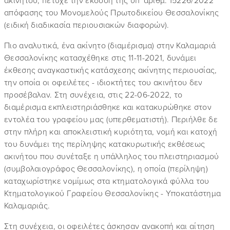
ακινήτου, πέτυχε την έκδοση της υπ' αριθμ. 15226/2022
απόφασης του Μονομελούς Πρωτοδικείου Θεσσαλονίκης
(ειδική διαδικασία περιουσιακών διαφορών).
Πιο αναλυτικά, ένα ακίνητο (διαμέρισμα) στην Καλαμαριά
Θεσσαλονίκης κατασχέθηκε στις 11-11-2021, δυνάμει
έκθεσης αναγκαστικής κατάσχεσης ακίνητης περιουσίας,
την οποία οι οφειλέτες - ιδιοκτήτες του ακινήτου δεν
προσέβαλαν. Στη συνέχεια, στις 22-06-2022, το
διαμέρισμα εκπλειστηριάσθηκε και κατακυρώθηκε στον
εντολέα του γραφείου μας (υπερθεματιστή). Περιήλθε δε
στην πλήρη και αποκλειστική κυριότητα, νομή και κατοχή
του δυνάμει της περίληψης κατακυρωτικής εκθέσεως
ακινήτου που συνέταξε η υπάλληλος του πλειστηριασμού
(συμβολαιογράφος Θεσσαλονίκης), η οποία (περίληψη)
καταχωρίστηκε νομίμως στα κτηματολογικά φύλλα του
Κτηματολογικού Γραφείου Θεσσαλονίκης - Υποκατάστημα
Καλαμαριάς.
Στη συνέχεια, οι οφειλέτες άσκησαν ανακοπή και αίτηση