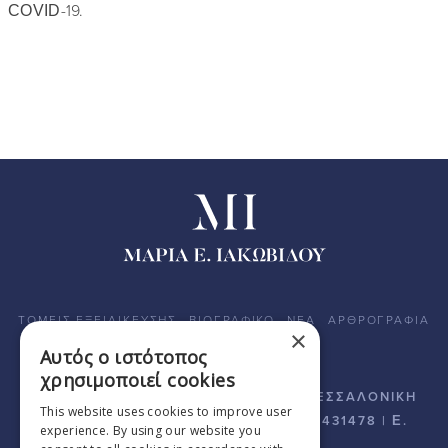
COVID-19.
ΤΟΜΕΙΣ ΕΞΕΙΔΙΚΕΥΣΗΣ
ΒΙΟΓΡΑΦΙΚΟ
ΝΕΑ
ΑΡΘΡΟΓΡΑΦΙΑ
×
ΕΠΙΚΟΙΝΩΝΙΑ
Αυτός ο ιστότοπος
χρησιμοποιεί cookies
ΒΙΚΤΩΡΟΣ ΟΥΓΚΩ 14 | Τ.Κ. 54625 - ΘΕΣΣΑΛΟΝΙΚΗ
This website uses cookies to improve user
| T. + 30 2310 267268 | K. + 30 6942431478 | E.
experience. By using our website you
info@iakovidoulaw.gr